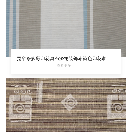
宽窄条多彩印花桌布涤纶装饰布染色印花家居面料
查看更多