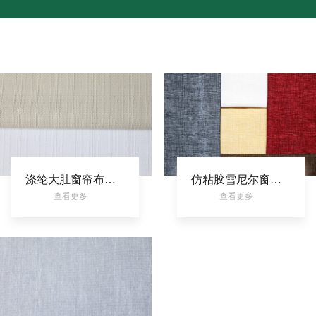
涤纶大肚窗帘布平纹室内家居面料素板染色装饰布
仿粘胶雪尼尔窗帘布涤纶平板装饰布染色室内家居面料
查看更多
查看更多