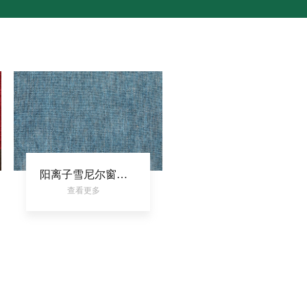
阳离子雪尼尔窗帘布涤纶装饰布平板染色室内家居面料
查看更多