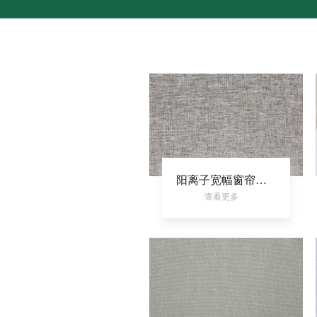
阳离子宽幅窗帘布平纹室内家居面料多彩染色装饰布
查看更多