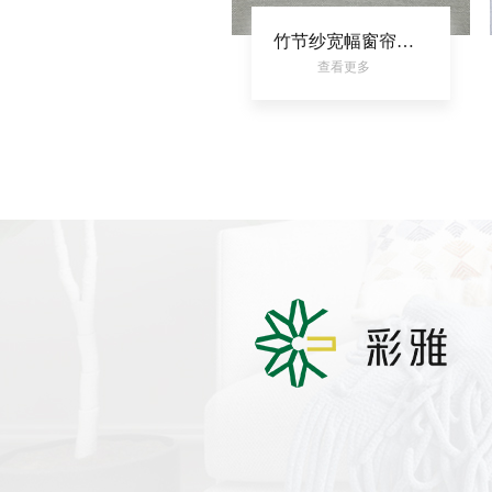
竹节纱宽幅窗帘布涤纶装饰布素板染色室内家居面料
查看更多